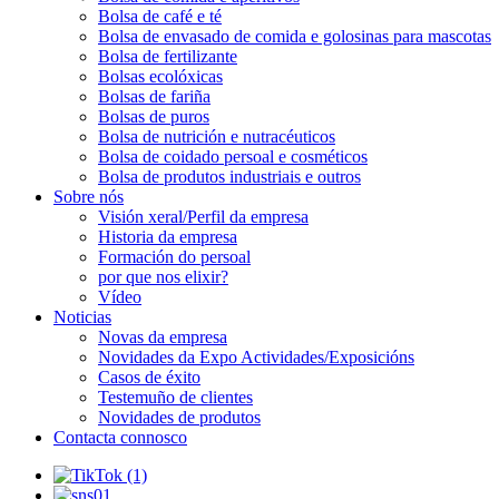
Bolsa de café e té
Bolsa de envasado de comida e golosinas para mascotas
Bolsa de fertilizante
Bolsas ecolóxicas
Bolsas de fariña
Bolsas de puros
Bolsa de nutrición e nutracéuticos
Bolsa de coidado persoal e cosméticos
Bolsa de produtos industriais e outros
Sobre nós
Visión xeral/Perfil da empresa
Historia da empresa
Formación do persoal
por que nos elixir?
Vídeo
Noticias
Novas da empresa
Novidades da Expo Actividades/Exposicións
Casos de éxito
Testemuño de clientes
Novidades de produtos
Contacta connosco