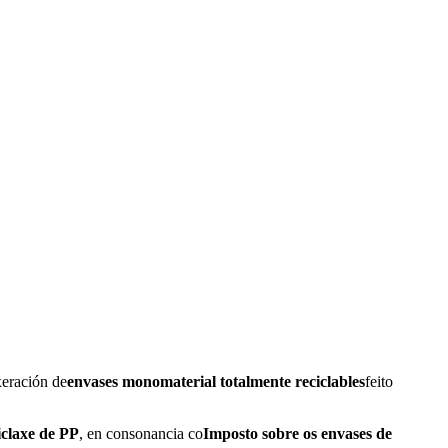
eración de
envases monomaterial totalmente reciclables
feito
iclaxe de PP
, en consonancia co
Imposto sobre os envases de