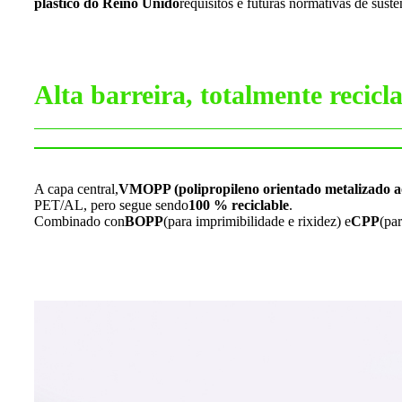
plástico do Reino Unido
requisitos e futuras normativas de suste
Alta barreira, totalmente recicl
A capa central,
VMOPP (polipropileno orientado metalizado ao
PET/AL, pero segue sendo
100 % reciclable
.
Combinado con
BOPP
(para imprimibilidade e rixidez) e
CPP
(par