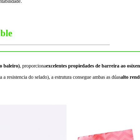
ntabilidade.
able
 baleiro)
, proporciona
excelentes propiedades de barreira ao osíxe
a a resistencia do selado), a estrutura consegue ambas as dúas
alto ren