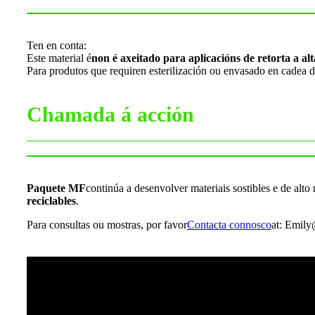
Ten en conta:
Este material é
non é axeitado para aplicacións de retorta a a
Para produtos que requiren esterilización ou envasado en cadea de
Chamada á acción
Paquete MF
continúa a desenvolver materiais sostibles e de alt
reciclables
.
Para consultas ou mostras, por favor
Contacta connosco
at: Emil