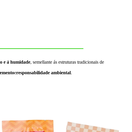
no e á humidade
, semellante ás estruturas tradicionais de
demento
e
responsabilidade ambiental
.