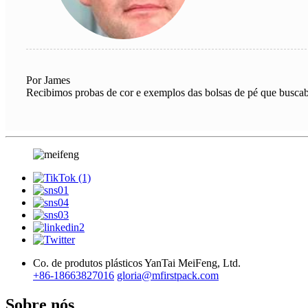
Por James
Recibimos probas de cor e exemplos das bolsas de pé que buscaba
Co. de produtos plásticos YanTai MeiFeng, Ltd.
+86-18663827016
gloria@mfirstpack.com
Sobre nós