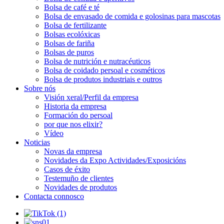
Bolsa de café e té
Bolsa de envasado de comida e golosinas para mascotas
Bolsa de fertilizante
Bolsas ecolóxicas
Bolsas de fariña
Bolsas de puros
Bolsa de nutrición e nutracéuticos
Bolsa de coidado persoal e cosméticos
Bolsa de produtos industriais e outros
Sobre nós
Visión xeral/Perfil da empresa
Historia da empresa
Formación do persoal
por que nos elixir?
Vídeo
Noticias
Novas da empresa
Novidades da Expo Actividades/Exposicións
Casos de éxito
Testemuño de clientes
Novidades de produtos
Contacta connosco