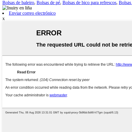
Bolsas de baleiro
,
Bolsas de pé
,
Bolsas de bico para refrescos
,
Bolsas 
Enviar correo electrónico
x