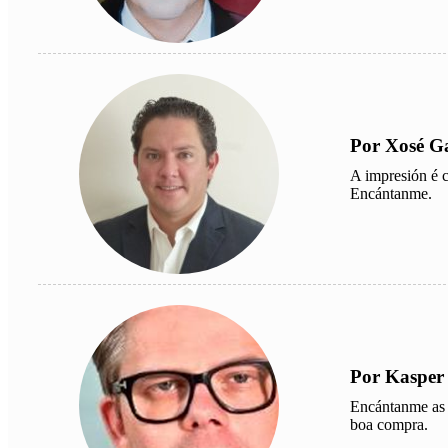
Por Xosé G
A impresión é cl
Encántanme.
Por Kasper
Encántanme as b
boa compra.