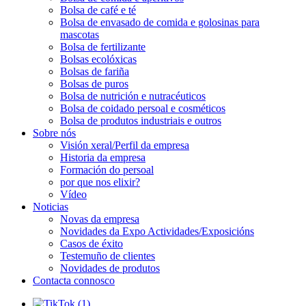
Bolsa de café e té
Bolsa de envasado de comida e golosinas para
mascotas
Bolsa de fertilizante
Bolsas ecolóxicas
Bolsas de fariña
Bolsas de puros
Bolsa de nutrición e nutracéuticos
Bolsa de coidado persoal e cosméticos
Bolsa de produtos industriais e outros
Sobre nós
Visión xeral/Perfil da empresa
Historia da empresa
Formación do persoal
por que nos elixir?
Vídeo
Noticias
Novas da empresa
Novidades da Expo Actividades/Exposicións
Casos de éxito
Testemuño de clientes
Novidades de produtos
Contacta connosco