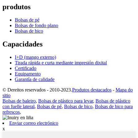
produtos
Bolsas de pé
Bolsas de fondo plano
Bolsas de bico
Capacidades
I+D (mango externo)
Tirada rápida e curta mediante impresión dixital
Certificado
Equipamento
Garantía de calidade
© Dereitos reservados - 2010-2023.
Produtos destacados
-
Mapa do
sitio
Bolsas de baleiro
,
Bolsas de plástico para levar
,
Bolsas de plástico
con fuelle lateral
,
Bolsas de pé
,
Bolsas de bico
,
Bolsas de bico para
refrescos
,
Enviar correo electrónico
x