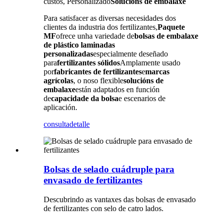
custos, Personalizado
Solucións de embalaxe
Para satisfacer as diversas necesidades dos
clientes da industria dos fertilizantes,
Paquete
MF
ofrece unha variedade de
bolsas de embalaxe
de plástico laminadas
personalizadas
especialmente deseñado
para
fertilizantes sólidos
Amplamente usado
por
fabricantes de fertilizantes
e
marcas
agrícolas
, o noso flexible
solucións de
embalaxe
están adaptados en función
de
capacidade da bolsa
e escenarios de
aplicación.
consulta
detalle
Bolsas de selado cuádruple para
envasado de fertilizantes
Descubrindo as vantaxes das bolsas de envasado
de fertilizantes con selo de catro lados.