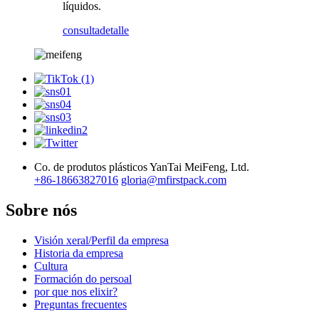
líquidos.
consulta
detalle
Co. de produtos plásticos YanTai MeiFeng, Ltd.
+86-18663827016
gloria@mfirstpack.com
Sobre nós
Visión xeral/Perfil da empresa
Historia da empresa
Cultura
Formación do persoal
por que nos elixir?
Preguntas frecuentes