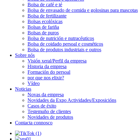
Bolsa de café e té
Bolsa de envasado de comida e golosinas para mascotas
Bolsa de fertilizante
Bolsas ecolóxicas
Bolsas de fariña
Bolsas de puros
Bolsa de nutrición e nutracéuticos
Bolsa de coidado persoal e cosméticos
Bolsa de produtos industriais e outros
Sobre nós
Visión xeral/Perfil da empresa
Historia da empresa
Formación do persoal
por que nos elixir?
Vídeo
Noticias
Novas da empresa
Novidades da Expo Actividades/Exposicións
Casos de éxito
Testemuño de clientes
Novidades de produtos
Contacta connosco