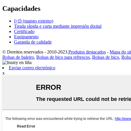
Capacidades
I+D (mango externo)
Tirada rápida e curta mediante impresión dixital
Certificado
Equipamento
Garantía de calidade
© Dereitos reservados - 2010-2023.
Produtos destacados
-
Mapa do sit
Bolsas de baleiro
,
Bolsas de bico para refrescos
,
Bolsas de bico
,
Bolsa
Enviar correo electrónico
x