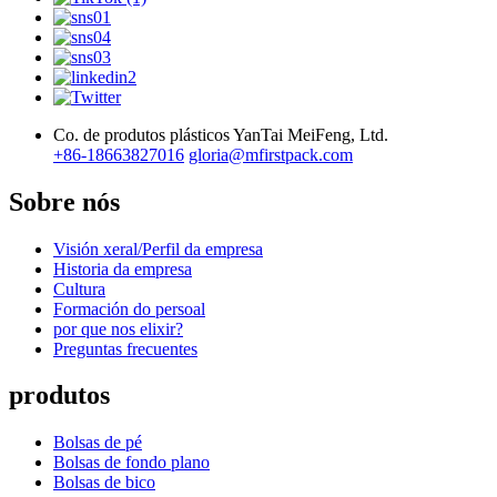
Co. de produtos plásticos YanTai MeiFeng, Ltd.
+86-18663827016
gloria@mfirstpack.com
Sobre nós
Visión xeral/Perfil da empresa
Historia da empresa
Cultura
Formación do persoal
por que nos elixir?
Preguntas frecuentes
produtos
Bolsas de pé
Bolsas de fondo plano
Bolsas de bico