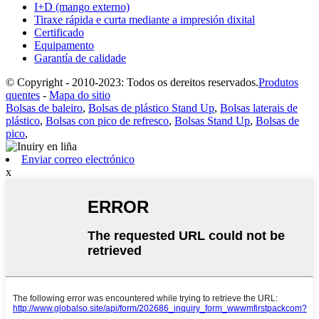
I+D (mango externo)
Tiraxe rápida e curta mediante a impresión dixital
Certificado
Equipamento
Garantía de calidade
© Copyright - 2010-2023: Todos os dereitos reservados.
Produtos
quentes
-
Mapa do sitio
Bolsas de baleiro
,
Bolsas de plástico Stand Up
,
Bolsas laterais de
plástico
,
Bolsas con pico de refresco
,
Bolsas Stand Up
,
Bolsas de
pico
,
Enviar correo electrónico
x