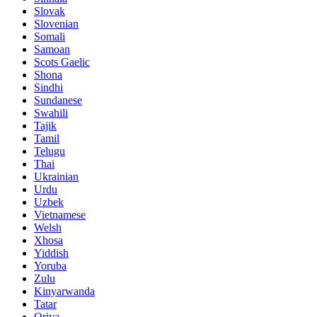
Slovak
Slovenian
Somali
Samoan
Scots Gaelic
Shona
Sindhi
Sundanese
Swahili
Tajik
Tamil
Telugu
Thai
Ukrainian
Urdu
Uzbek
Vietnamese
Welsh
Xhosa
Yiddish
Yoruba
Zulu
Kinyarwanda
Tatar
Oriya