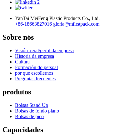
YanTai MeiFeng Plastic Products Co., Ltd.
+86-18663827016
gloria@mfirstpack.com
Sobre nós
Visión xeral/perfil da empresa
Historia da empresa
Cultura
Formación do persoal
por que escollernos
Preguntas frecuentes
produtos
Bolsas Stand Up
Bolsas de fondo plano
Bolsas de pico
Capacidades